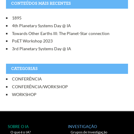
CONTEÚDOS MAIS RECENTES
1895
4th Planetary Systems Day @ IA
Towards Other Earths III: The Planet-Star connection
PoET Workshop 2023
3rd Planetary Systems Day @ IA
CATEGORIAS
CONFERÊNCIA
CONFERÊNCIA/WORKSHOP
WORKSHOP
SOBRE O IA
INVESTIGAÇÃO
O que é o IA?
Grupos de Investigação