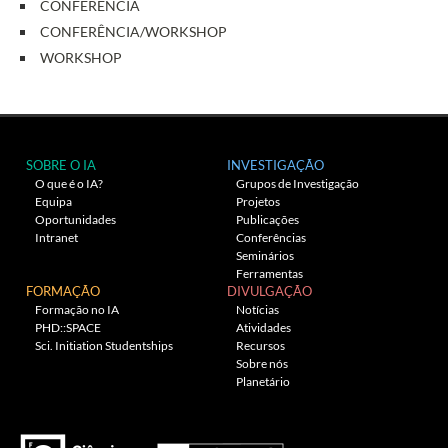
CONFERÊNCIA
CONFERÊNCIA/WORKSHOP
WORKSHOP
SOBRE O IA
INVESTIGAÇÃO
O que é o IA?
Grupos de Investigação
Equipa
Projetos
Oportunidades
Publicações
Intranet
Conferências
Seminários
Ferramentas
FORMAÇÃO
DIVULGAÇÃO
Formação no IA
Notícias
PHD::SPACE
Atividades
Sci. Initiation Studentships
Recursos
Sobre nós
Planetário