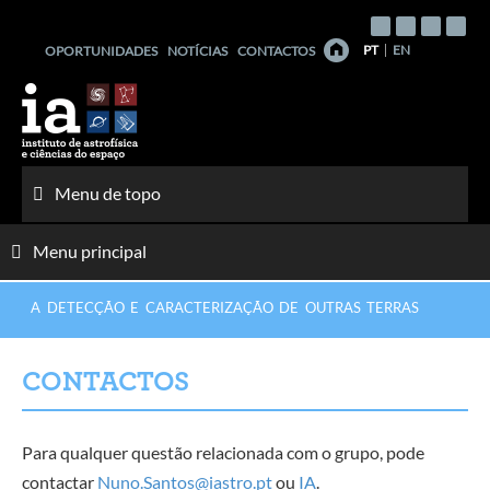
Saltar
para
PT
EN
OPORTUNIDADES
NOTÍCIAS
CONTACTOS
o
conteúdo
Menu de topo
Menu principal
A DETECÇÃO E CARACTERIZAÇÃO DE OUTRAS TERRAS
CONTACTOS
Para qualquer questão relacionada com o grupo, pode
contactar
Nuno.Santos@iastro.pt
ou
IA
.