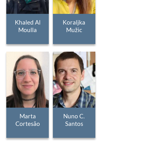
Khaled Al
Koraljka
Moulla
Mužic
Marta
Nuno C.
Cortesão
Santos