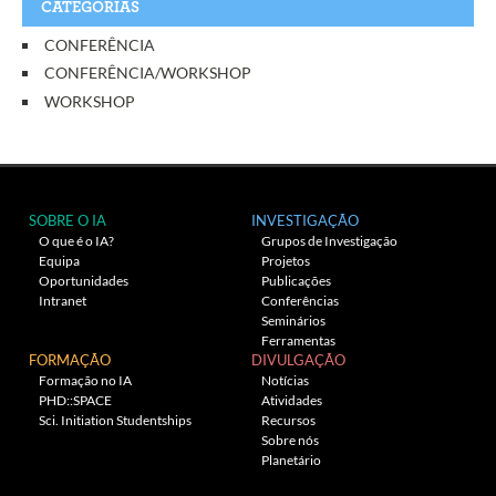
CATEGORIAS
CONFERÊNCIA
CONFERÊNCIA/WORKSHOP
WORKSHOP
SOBRE O IA
INVESTIGAÇÃO
O que é o IA?
Grupos de Investigação
Equipa
Projetos
Oportunidades
Publicações
Intranet
Conferências
Seminários
Ferramentas
FORMAÇÃO
DIVULGAÇÃO
Formação no IA
Notícias
PHD::SPACE
Atividades
Sci. Initiation Studentships
Recursos
Sobre nós
Planetário