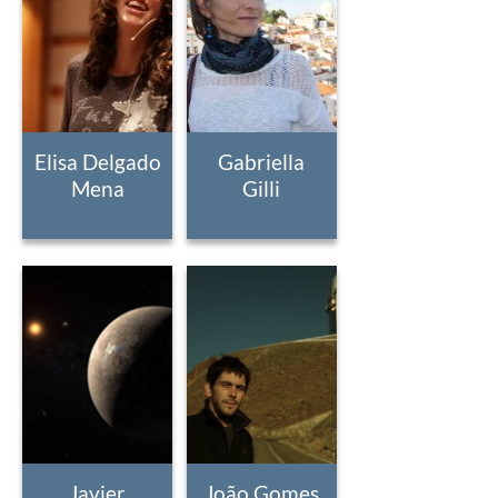
Elisa Delgado
Gabriella
Mena
Gilli
Javier
João Gomes