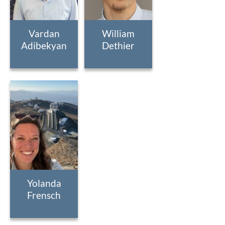
Vardan
William
Adibekyan
Dethier
Yolanda
Frensch