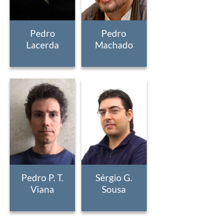
Pedro
Pedro
Lacerda
Machado
Pedro P. T.
Sérgio G.
Viana
Sousa