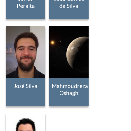
Peralta
da Silva
José Silva
Mahmoudreza
Oshagh