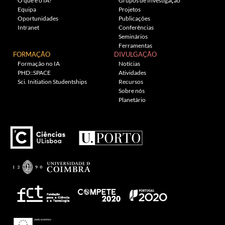
O que é o IA?
Grupos de Investigação
Equipa
Projetos
Oportunidades
Publicações
Intranet
Conferências
Seminários
Ferramentas
FORMAÇÃO
DIVULGAÇÃO
Formação no IA
Notícias
PHD::SPACE
Atividades
Sci. Initiation Studentships
Recursos
Sobre nós
Planetário