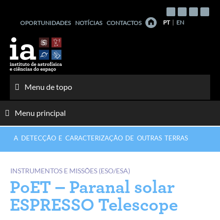
Saltar
para
PT
EN
OPORTUNIDADES
NOTÍCIAS
CONTACTOS
o
conteúdo
Menu de topo
Menu principal
A DETECÇÃO E CARACTERIZAÇÃO DE OUTRAS TERRAS
INSTRUMENTOS E MISSÕES (ESO/ESA)
PoET – Paranal solar
ESPRESSO Telescope