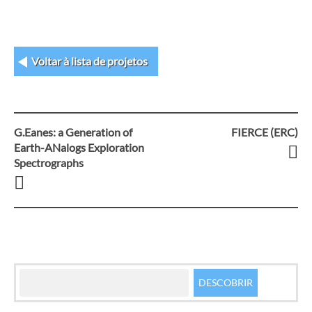
Voltar à lista de projetos
G.Eanes: a Generation of
FIERCE (ERC)
Navegação
Earth-ANalogs Exploration
Spectrographs
entre
artigos