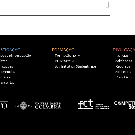
ESTIGAÇÃO
FORMAÇÃO
DIVULGAÇ
pos de Investigação
Formação no IA
Notícias
jetos
PHD::SPACE
Atividades
licações
Sci. Initiation Studentships
Recursos
ferências
Sobre nós
inários
Planetário
ramentas
mezHut
.
Proudly powered by