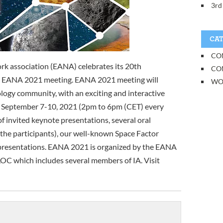
3rd
CAT
CO
k association (EANA) celebrates its 20th
CO
ual EANA 2021 meeting. EANA 2021 meeting will
WO
logy community, with an exciting and interactive
m September 7-10, 2021 (2pm to 6pm (CET) every
of invited keynote presentations, several oral
the participants), our well-known Space Factor
r presentations. EANA 2021 is organized by the EANA
C which includes several members of IA. Visit