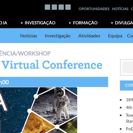
OPORTUNIDADES
NOTÍCIAS
O IA
INVESTIGAÇÃO
FORMAÇÃO
DIVULG
Notícias
Investigação
Atividades
Equipa
Co
ÊNCIA/WORKSHOP
Virtual Conference
4h00
CON
18
4th
Tow
Sta
PoE