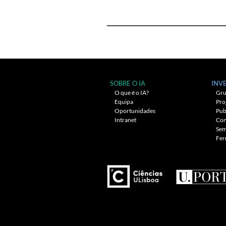
Navegação
entre
artigos
SOBRE O IA
INV
O que é o IA?
Gru
Equipa
Pro
Oportunidades
Pub
Intranet
Con
Sem
Fer
Theme: Awaken by
The